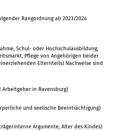
folgender Rangordnung ab 2023/2024
nahme, Schul- oder Hochschul­ausbildung,
ts­markt, Pflege von Angehörigen beider
in­erziehenden Elternteils) Nach­weise sind
 Arbeit­geber in Ravensburg)
körperliche und seelische Beein­trächtigung)
 (trägerinterne Argumente, Alter des Kindes)